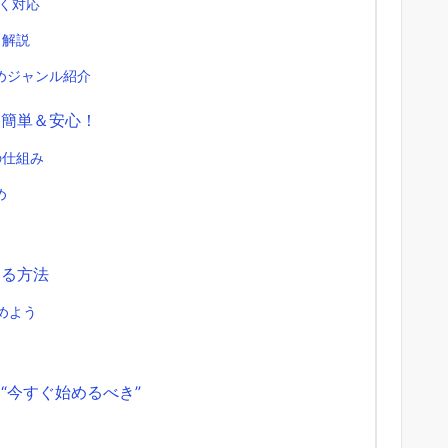
く対応
方も解説
めジャンル紹介
超簡単＆安心！
の仕組み
め
める方法
めよう
“今すぐ始めるべき”