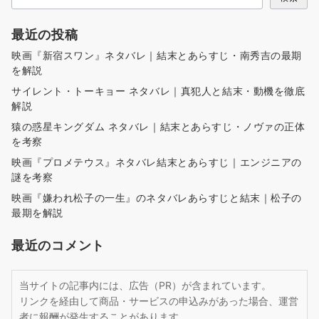
送
り
最近の投稿
映画『新宿スワン』ネタバレ｜結末とあらすじ・南秀吉の最期
を解説
サイレント・トーキョー ネタバレ｜真犯人と結末・動機を徹底
解説
猿の惑星キングダム ネタバレ｜結末とあらすじ・ノヴァの正体
を考察
映画『プロメテウス』ネタバレ結末とあらすじ｜エンジニアの
謎を考察
映画『嫌われ松子の一生』のネタバレあらすじと結末｜松子の
最期を解説
最近のコメント
当サイトの記事内には、広告（PR）が含まれています。
リンクを経由して商品・サービスの申込みがあった場合、運営
者に報酬が発生することがあります。