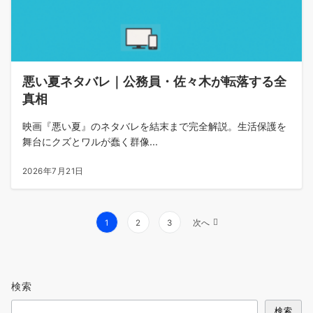
悪い夏ネタバレ｜公務員・佐々木が転落する全
真相
映画『悪い夏』のネタバレを結末まで完全解説。生活保護を
舞台にクズとワルが蠢く群像...
2026年7月21日
投
1
2
3
次へ
稿
の
ペ
検索
ー
ジ
検索