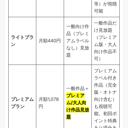
等）が視聴
可能
一般作品だ
一般向け作
け見放題
品（プレミ
ライトプラ
（プレミア
月額440円
アムラベル
ン
ム版・大人
なし）見放
向け作品不
題
可）
プレミアム
ラベル付き
作品（完全
一般作品＋
版・オトナ
プレミア
プレミアム
月額1,078
向け含む）
ム/大人向
プラン
円
も視聴可
け作品見放
能。初回ポ
題
イント特典
あり場合あ