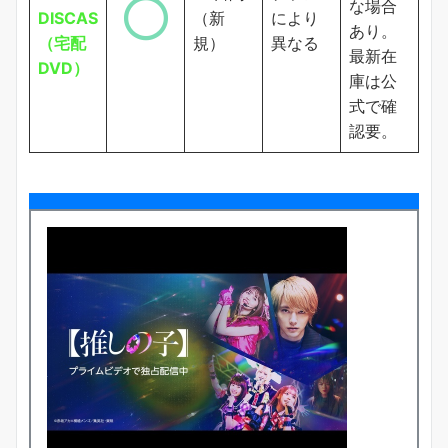
な場合
DISCAS
（新
により
あり。
（宅配
規）
異なる
最新在
DVD）
庫は公
式で確
認要。