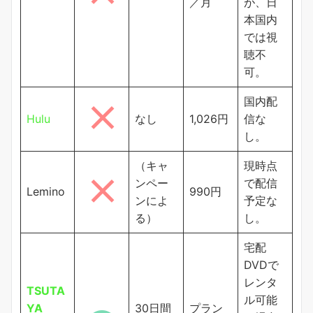
／月
が、日
本国内
では視
聴不
可。
国内配
Hulu
なし
1,026円
信な
し。
（キャ
現時点
ンペー
で配信
Lemino
990円
ンによ
予定な
る）
し。
宅配
DVDで
レンタ
TSUTA
ル可能
YA
30日間
プラン