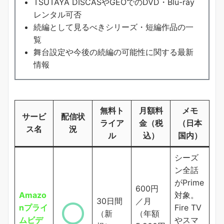
TSUTAYA DISCASやGEOでのDVD・Blu-ray
レンタル可否
続編として見るべきシリーズ・短編作品の一
覧
舞台設定や今後の続編の可能性に関する最新
情報
無料ト
月額料
メモ
サービ
配信状
ライア
金（税
（日本
ス名
況
ル
込）
国内）
シーズ
ン全話
がPrime
600円
Amazo
対象。
30日間
／月
nプライ
Fire TV
（新
（年額
ムビデ
やスマ