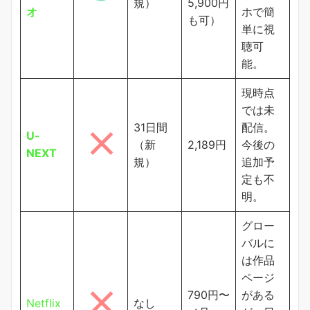
規）
5,900円
オ
ホで簡
も可）
単に視
聴可
能。
現時点
では未
31日間
配信。
U-
（新
2,189円
今後の
NEXT
規）
追加予
定も不
明。
グロー
バルに
は作品
ページ
790円〜
がある
Netflix
なし