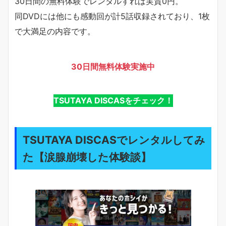
30日間の無料体験でレンタルすれば実質0円。
同DVDには他にも感動回が計5話収録されており、1枚
で大満足の内容です。
30日間無料体験実施中
TSUTAYA DISCASをチェック！
TSUTAYA DISCASでレンタルしてみ
た【涙腺崩壊した体験談】