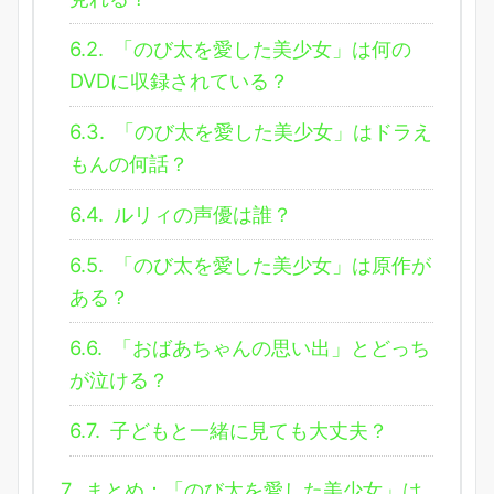
6.2.
「のび太を愛した美少女」は何の
DVDに収録されている？
6.3.
「のび太を愛した美少女」はドラえ
もんの何話？
6.4.
ルリィの声優は誰？
6.5.
「のび太を愛した美少女」は原作が
ある？
6.6.
「おばあちゃんの思い出」とどっち
が泣ける？
6.7.
子どもと一緒に見ても大丈夫？
7.
まとめ：「のび太を愛した美少女」は