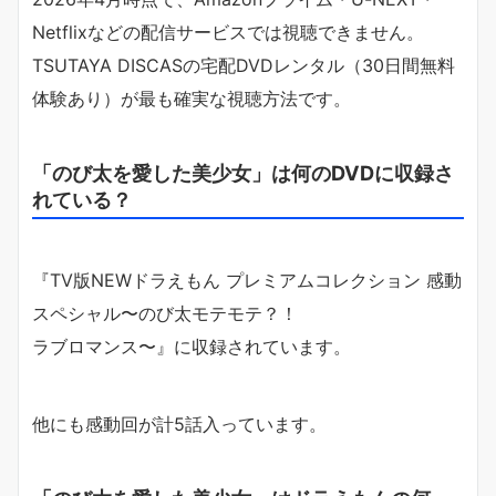
Netflixなどの配信サービスでは視聴できません。
TSUTAYA DISCASの宅配DVDレンタル（30日間無料
体験あり）が最も確実な視聴方法です。
「のび太を愛した美少女」は何のDVDに収録さ
れている？
『TV版NEWドラえもん プレミアムコレクション 感動
スペシャル〜のび太モテモテ？！
ラブロマンス〜』に収録されています。
他にも感動回が計5話入っています。