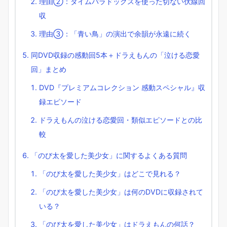
理由②：タイムパラドックスを使った切ない伏線回
収
理由③：「青い鳥」の演出で余韻が永遠に続く
同DVD収録の感動回5本＋ドラえもんの「泣ける恋愛
回」まとめ
DVD『プレミアムコレクション 感動スペシャル』収
録エピソード
ドラえもんの泣ける恋愛回・類似エピソードとの比
較
「のび太を愛した美少女」に関するよくある質問
「のび太を愛した美少女」はどこで見れる？
「のび太を愛した美少女」は何のDVDに収録されて
いる？
「のび太を愛した美少女」はドラえもんの何話？