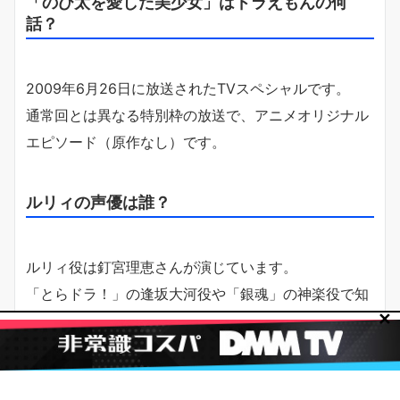
「のび太を愛した美少女」はドラえもんの何
話？
2009年6月26日に放送されたTVスペシャルです。
通常回とは異なる特別枠の放送で、アニメオリジナル
エピソード（原作なし）です。
ルリィの声優は誰？
ルリィ役は釘宮理恵さんが演じています。
「とらドラ！」の逢坂大河役や「銀魂」の神楽役で知
✕
られる人気声優です。
「のび太を愛した美少女」は原作がある？