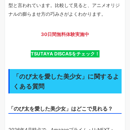
型と言われています。比較して見ると、アニメオリジ
ナルの膨らませ方の巧みさがよくわかります。
30日間無料体験実施中
TSUTAYA DISCASをチェック！
「のび太を愛した美少女」に関するよ
くある質問
「のび太を愛した美少女」はどこで見れる？
2026年4月時点で、Amazonプライム・U-NEXT・