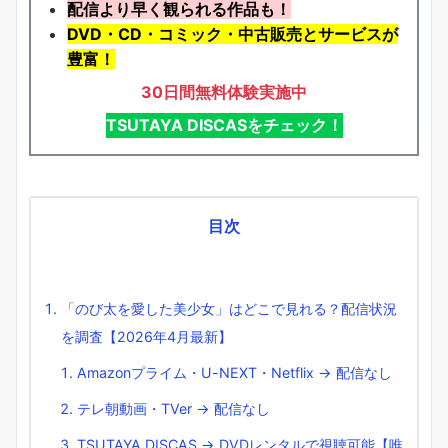
配信より早く観られる作品も！
DVD・CD・コミック・中古販売とサービスが
豊富！
30日間無料体験実施中
TSUTAYA DISCASをチェック！
目次
「のび太を愛した美少女」はどこで見れる？配信状況
を調査【2026年4月最新】
Amazonプライム・U-NEXT・Netflix → 配信なし
テレ朝動画・TVer → 配信なし
TSUTAYA DISCAS → DVDレンタルで視聴可能【唯