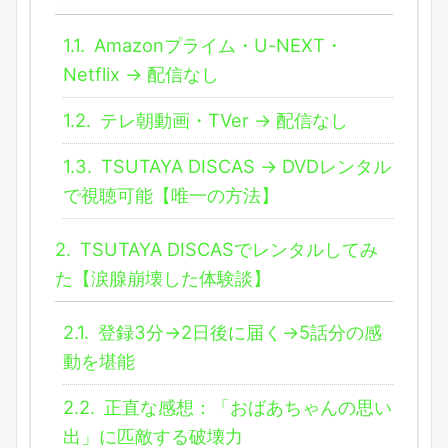
1.1.
Amazonプライム・U-NEXT・
Netflix → 配信なし
1.2.
テレ朝動画・TVer → 配信なし
1.3.
TSUTAYA DISCAS → DVDレンタル
で視聴可能【唯一の方法】
2.
TSUTAYA DISCASでレンタルしてみ
た【涙腺崩壊した体験談】
2.1.
登録3分→2日後に届く→5話分の感
動を堪能
2.2.
正直な感想：「おばあちゃんの思い
出」に匹敵する破壊力