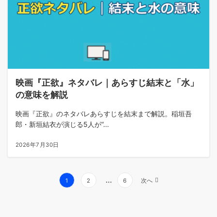
映画『正欲』ネタバレ｜あらすじ結末と「水」
の意味を解説
映画『正欲』のネタバレあらすじを結末まで解説。稲垣吾
郎・新垣結衣が演じる5人が“...
2026年7月30日
投
…
1
2
6
次へ
稿
の
ペ